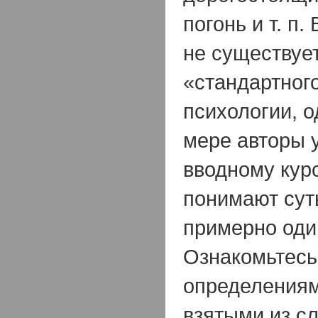
погонь и т. п
не существуе
«стандартног
психологии, о
мере авторы 
вводному кур
понимают сут
примерно оди
Ознакомьтес
определениям
взятыми из с