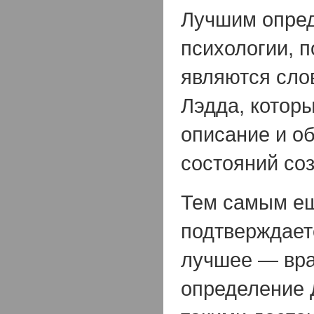
Лучшим опре
психологии, 
являются сло
Лэдда, которы
описание и о
состояний соз
Тем самым ещ
подтверждаетс
лучшее — вра
определение 