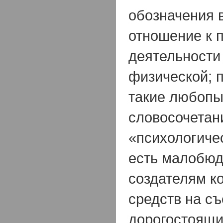
обозначения в
отношение к 
деятельности
физической; 
такие любоп
словосочетани
«психологиче
есть малобю
создателям ко
средств на с
дорогостоящи