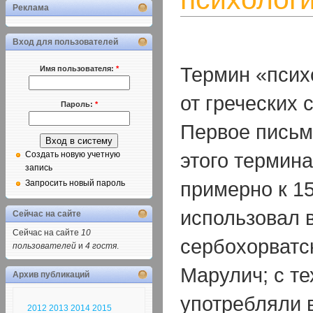
Реклама
Вход для пользователей
Термин «псих
Имя пользователя:
*
от греческих 
Пароль:
*
Первое письм
этого термина
Создать новую учетную
запись
примерно к 15
Запросить новый пароль
использовал в
Сейчас на сайте
Сейчас на сайте
10
сербохорват
пользователей
и
4 гостя
.
Марулич; с те
Архив публикаций
употребляли 
2012
2013
2014
2015