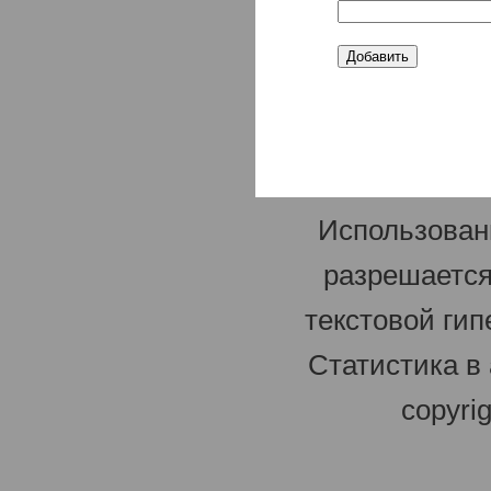
Использован
разрешается
текстовой гип
Статистика в
copyri