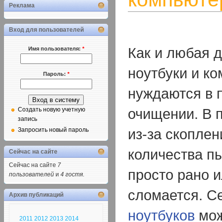
Реклама
Вход для пользователей
Как и любая д
Имя пользователя:
*
ноутбуки и к
Пароль:
*
нуждаются в 
очищении. В 
Создать новую учетную
запись
из-за скопле
Запросить новый пароль
количества пы
Сейчас на сайте
Сейчас на сайте
7
просто рано 
пользователей
и
4 гостя
.
сломается. С
Архив публикаций
ноутбуков
мож
2011
2012
2013
2014