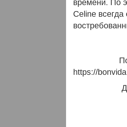
времени. По 
Celine всегда
востребованн
П
https://bonvid
Д