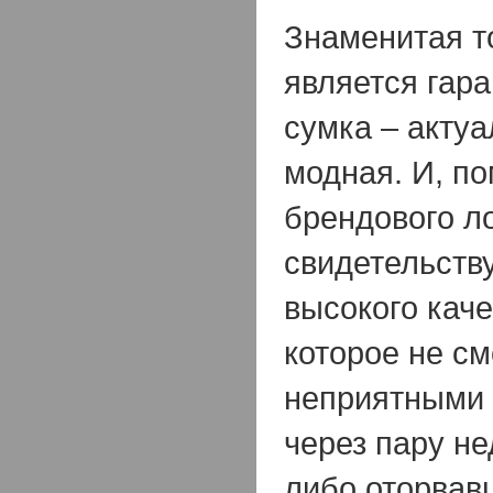
Знаменитая т
является гара
сумка – актуа
модная. И, по
брендового л
свидетельств
высокого каче
которое не см
неприятными 
через пару н
либо оторвав