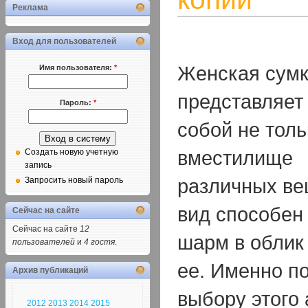
Реклама
Вход для пользователей
Женская сум
Имя пользователя:
*
представляет
Пароль:
*
собой не толь
вместилище
Создать новую учетную
запись
различных ве
Запросить новый пароль
вид способен
Сейчас на сайте
Сейчас на сайте
12
шарм в облик
пользователей
и
4 гостя
.
ее. Именно по
Архив публикаций
выбору этого
2012
2013
2014
2015